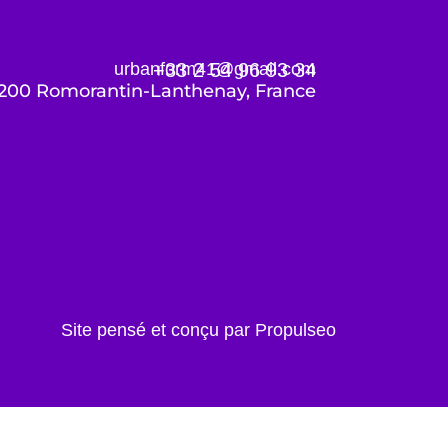
urbanform41@gmail.com
+33 2 54 96 93 34
1200 Romorantin-Lanthenay, France
Site pensé et conçu par Propulseo