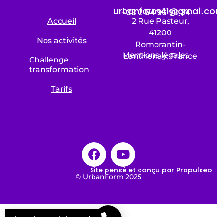
urbanform41@gmail.c
+33 2 54 96 93 34
Accueil
2 Rue Pasteur,
41200
Nos activités
Romorantin-
Mentions légales
Lanthenay, France
Challenge
transformation
Tarifs
Site pensé et conçu par Propulseo
© UrbanForm 2025