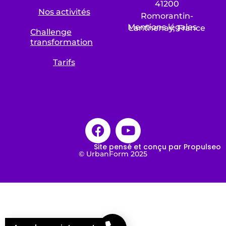
41200
Nos activités
Romorantin-
Mentions légales
Lanthenay, France
Challenge
transformation
Tarifs
Site pensé et conçu par Propulseo
© UrbanForm 2025